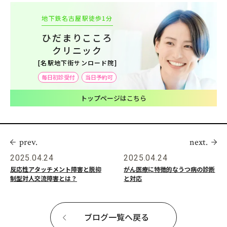
地下鉄名古屋駅徒歩1分
ひだまりこころ
クリニック
[名駅地下街サンロード院]
毎日初診受付
当日予約可
トップページはこちら
prev.
next.
2025.04.24
2025.04.24
反応性アタッチメント障害と脱抑
がん医療に特徴的なうつ病の診断
制型対人交流障害とは？
と対応
ブログ一覧へ戻る