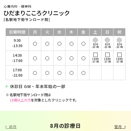
診察時間
月
火
水
木
金
土
日
祝
9:30
8:30
8:30
8:30
-13:30
-13:00
-13:00
-13:00
14:30
14:00
14:00
14:00
-17:00
-17:00
-17:00
-17:00
17:00
-21:00
休診日 GW・年末年始の一部
名駅地下街サンロード院は
18歳以上の方
を対象としたクリニックです。
9 月の診療日
8月の診療日
前月
翌月