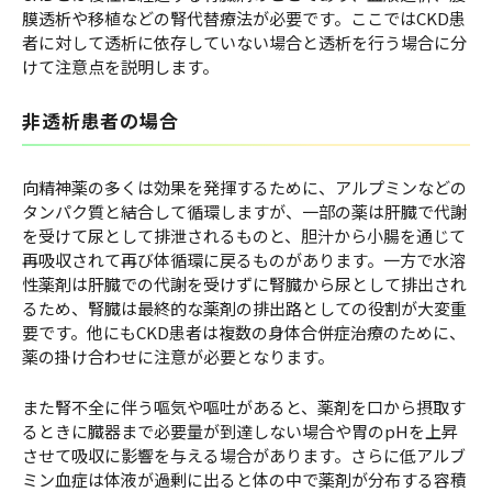
膜透析や移植などの腎代替療法が必要です。ここではCKD患
者に対して透析に依存していない場合と透析を行う場合に分
けて注意点を説明します。
非透析患者の場合
向精神薬の多くは効果を発揮するために、アルプミンなどの
タンパク質と結合して循環しますが、一部の薬は肝臓で代謝
を受けて尿として排泄されるものと、胆汁から小腸を通じて
再吸収されて再び体循環に戻るものがあります。一方で水溶
性薬剤は肝臓での代謝を受けずに腎臓から尿として排出され
るため、腎臓は最終的な薬剤の排出路としての役割が大変重
要です。他にもCKD患者は複数の身体合併症治療のために、
薬の掛け合わせに注意が必要となります。
また腎不全に伴う嘔気や嘔吐があると、薬剤を口から摂取す
るときに臓器まで必要量が到達しない場合や胃のpHを上昇
させて吸収に影響を与える場合があります。さらに低アルブ
ミン血症は体液が過剰に出ると体の中で薬剤が分布する容積