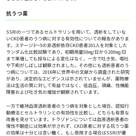
抗うつ薬
SSRIの一つであるセルトラリンを用いて、透析をしていな
いCKD患者のうつ病に対する有効性についての報告がありま
す。ステージ3～5の非透析依存CKD患者201人を対象とした
ランダム化比較試験であり、初期用量50㎎/日から200㎎/日
まで漸増しても投与による変化はなく、一方で吐き気、嘔吐
や下痢がしばしば観察されました。その他にも透析患者のう
つ病については、2016年に世界中の文献から調査された研究
があり、決定的なエビデンスは示されていませんが、薬物療
法は生活の質に対して有益ではなく、低血圧、頭痛、性機能
障害および吐き気の増加が観察されています。
一方で維持血液透析患者のうつ病を対象とした場合、認知行
動療法とセルトラリンとの有効性を比較し、どちらも有意な
改善を見せています。トラゾドンについては血液透析患者の
慢性不眠症には効果が示されず、CKD患者に対する抗うつ薬
の効果は十分とは言い難く、もし使用する場合はSSRIが優