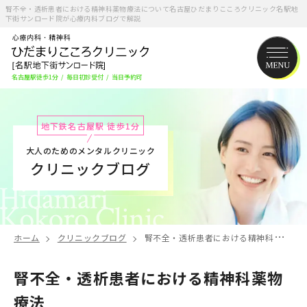
腎不全・透析患者における精神科薬物療法について名古屋ひだまりこころクリニック名駅地
下街サンロード院が心療内科ブログで解説
名古屋駅徒歩1分
/
毎日初診受付
/
当日予約可
地下鉄名古屋駅 徒歩1分
大人のためのメンタルクリニック
クリニックブログ
ホーム
クリニックブログ
腎不全・透析患者における精神科薬物療法
腎不全・透析患者における精神科薬物
療法