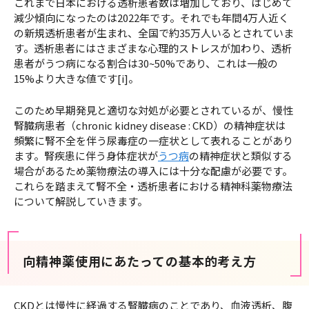
これまで日本における透析患者数は増加しており、はじめて
減少傾向になったのは2022年です。それでも年間4万人近く
の新規透析患者が生まれ、全国で約35万人いるとされていま
す。透析患者にはさまざまな心理的ストレスが加わり、透析
患者がうつ病になる割合は30~50%であり、これは一般の
15%より大きな値です[i]。
このため早期発見と適切な対処が必要とされているが、慢性
腎臓病患者（chronic kidney disease : CKD）の精神症状は
頻繁に腎不全を伴う尿毒症の一症状として表れることがあり
ます。腎疾患に伴う身体症状が
うつ病
の精神症状と類似する
場合があるため薬物療法の導入には十分な配慮が必要です。
これらを踏まえて腎不全・透析患者における精神科薬物療法
について解説していきます。
向精神薬使用にあたっての基本的考え方
CKDとは慢性に経過する腎臓病のことであり、血液透析、腹