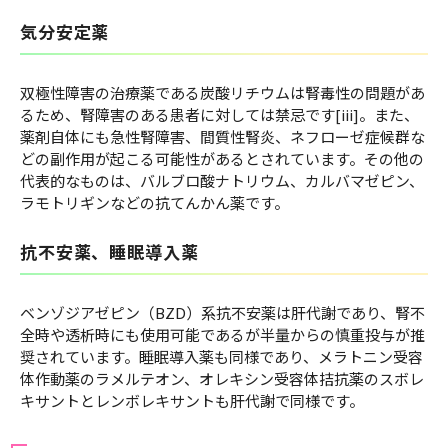
気分安定薬
双極性障害の治療薬である炭酸リチウムは腎毒性の問題があ
るため、腎障害のある患者に対しては禁忌です[iii]。また、
薬剤自体にも急性腎障害、間質性腎炎、ネフローゼ症候群な
どの副作用が起こる可能性があるとされています。その他の
代表的なものは、バルブロ酸ナトリウム、カルバマゼピン、
ラモトリギンなどの抗てんかん薬です。
抗不安薬、睡眠導入薬
ベンゾジアゼピン（BZD）系抗不安薬は肝代謝であり、腎不
全時や透析時にも使用可能であるが半量からの慎重投与が推
奨されています。睡眠導入薬も同様であり、メラトニン受容
体作動薬のラメルテオン、オレキシン受容体拮抗薬のスボレ
キサントとレンボレキサントも肝代謝で同様です。