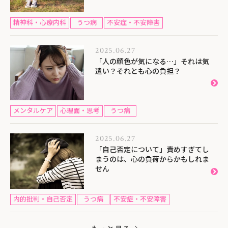
精神科・心療内科
うつ病
不安症・不安障害
2025.06.27
「人の顔色が気になる…」それは気
遣い？それとも心の負担？
メンタルケア
心理面・思考
うつ病
2025.06.27
「自己否定について」責めすぎてし
まうのは、心の負荷からかもしれま
せん
内的批判・自己否定
うつ病
不安症・不安障害