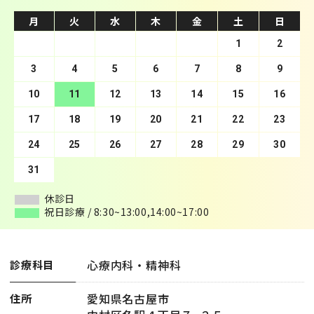
月
月
火
火
水
水
木
木
金
金
土
土
日
日
1
2
3
4
1
5
2
6
3
7
4
8
5
9
10
6
11
7
12
8
13
9
10
14
11
15
12
16
13
17
14
18
15
19
16
20
17
21
18
22
19
23
20
24
21
25
22
26
23
27
24
28
25
29
26
30
27
28
29
30
31
休診日
休診日
祝日診療 / 8:30~13:00,14:00~17:00
祝日診療 / 8:30~13:00,14:00~17:00
心療内科・精神科
診療科目
愛知県名古屋市
住所