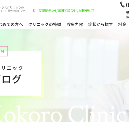
0
ンタルクリニックの
名古屋駅徒歩1分
/
毎日初診受付
/
当日予約可
ロード院がお知らせ
予
（祝
じめての方へ
クリニックの特徴
診療内容
症状から探す
料金
1分
クリニック
ブログ
okoro Clinic