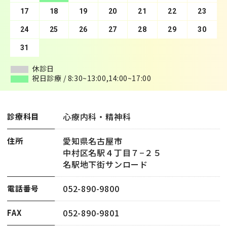
17
21
18
22
19
23
20
24
21
25
22
26
23
27
24
28
25
29
26
30
27
28
29
30
31
休診日
休診日
祝日診療 / 8:30~13:00,14:00~17:00
祝日診療 / 8:30~13:00,14:00~17:00
心療内科・精神科
診療科目
愛知県名古屋市
住所
中村区名駅４丁目７−２５
名駅地下街サンロード
052-890-9800
電話番号
052-890-9801
FAX