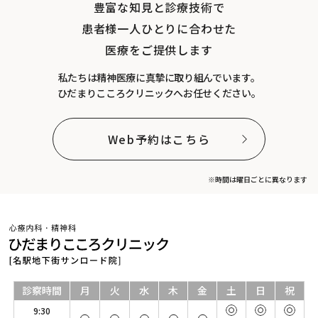
豊富な知見と診療技術で
患者様一人ひとりに合わせた
医療をご提供します
私たちは精神医療に真摯に取り組んでいます。
ひだまりこころクリニックへお任せください。
Web予約はこちら
※時間は曜日ごとに異なります
診察時間
月
火
水
木
金
土
日
祝
9:30