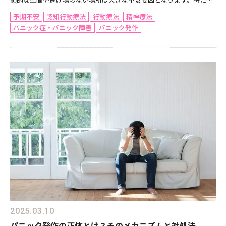
電車・エレベーター・飛行機のように「途中で降りられない」「すぐ
予期不安
認知行動療法
行動療法
精神療法
に助けを求められない」環境では、パニック発作が起こるの...
パニック症・パニック障害
パニック発作
2025.03.10
パニック発作の正体とは？そのメカニズムと対処法