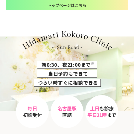
トップページはこちら
朝8:30、夜21:00まで
※
当日予約もできて
つらい時すぐに相談できる
毎日
名古屋駅
土日
も診療
初診受付
直結
平日21時
まで