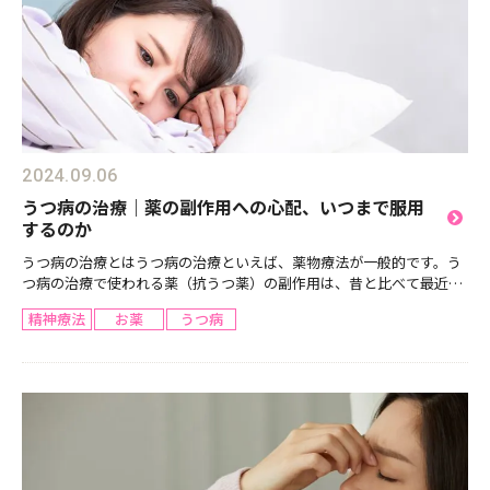
2024.09.06
うつ病の治療｜薬の副作用への心配、いつまで服用
するのか
うつ病の治療とはうつ病の治療といえば、薬物療法が一般的です。う
つ病の治療で使われる薬（抗うつ薬）の副作用は、昔と比べて最近の
新しいお薬では随分軽くなりました。とはいえ、精神科や心療内科が
精神療法
お薬
うつ病
どんな科か分からないから、科へ不安を感じる方もいます。...