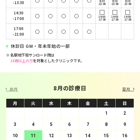
8:30
8:30
8:30
-13:30
-13:00
-13:00
-13:00
14:30
14:00
14:00
14:00
-17:00
-17:00
-17:00
-17:00
17:00
-21:00
休診日 GW・年末年始の一部
名駅地下街サンロード院は
18歳以上の方
を対象としたクリニックです。
9 月の診療日
8月の診療日
前月
翌月
月
月
火
火
水
水
木
木
金
金
土
土
日
日
1
2
3
4
1
5
2
6
3
7
4
8
5
9
10
6
11
7
12
8
13
9
10
14
11
15
12
16
13
17
14
18
15
19
16
20