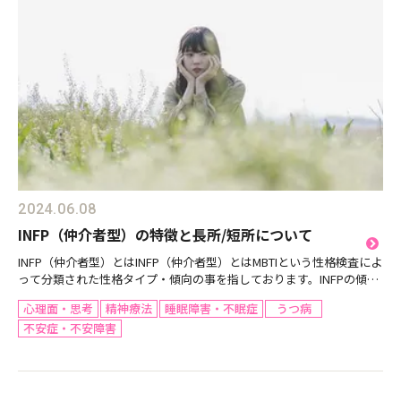
2024.06.08
INFP（仲介者型）の特徴と長所/短所について
INFP（仲介者型）とはINFP（仲介者型）とはMBTIという性格検査によ
って分類された性格タイプ・傾向の事を指しております。INFPの傾向
としては、直観や感受性にすぐれており、アイデアや提案力が高い傾
心理面・思考
精神療法
睡眠障害・不眠症
うつ病
向があることを指しています。このブログ...
不安症・不安障害