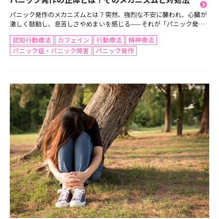
パニック発作のメカニズムとは？突然、強烈な不安に襲われ、心臓が
激しく鼓動し、息苦しさやめまいを感じる——それが「パニック発
作」です。特に理由もなく発作が起こることもあり、「このまま死ん
認知行動療法
カフェイン
行動療法
精神療法
でしまうのでは？」という強い恐怖を覚える人も少なくありま...
パニック症・パニック障害
パニック発作