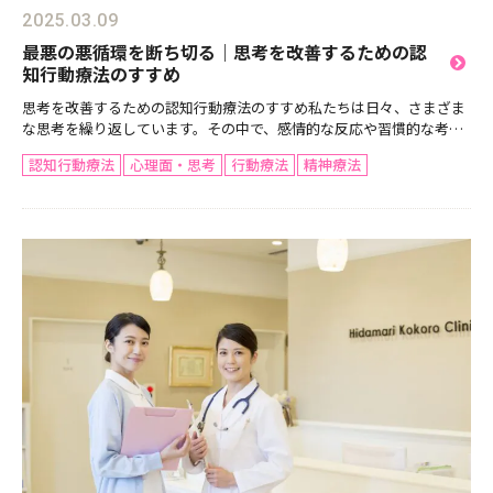
2025.03.09
最悪の悪循環を断ち切る｜思考を改善するための認
知行動療法のすすめ
思考を改善するための認知行動療法のすすめ私たちは日々、さまざま
な思考を繰り返しています。その中で、感情的な反応や習慣的な考え
方が強化されることがあります。特にストレスや不安を感じると、否
認知行動療法
心理面・思考
行動療法
精神療法
定的な思考が強まり、「最悪の結果になるのではないか」と...