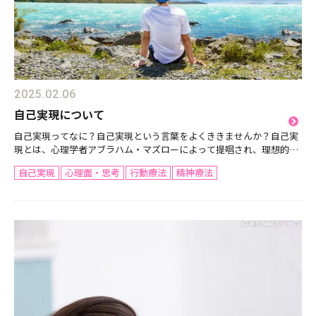
2025.02.06
自己実現について
自己実現ってなに？自己実現という言葉をよくききませんか？自己実
現とは、心理学者アブラハム・マズローによって提唱され、理想的な
自分を実現する過程を指します。今回は、マズローの欲求階層説にお
自己実現
心理面・思考
行動療法
精神療法
ける自己実現、自己実現の特徴やプロセス、課題の他、現代...