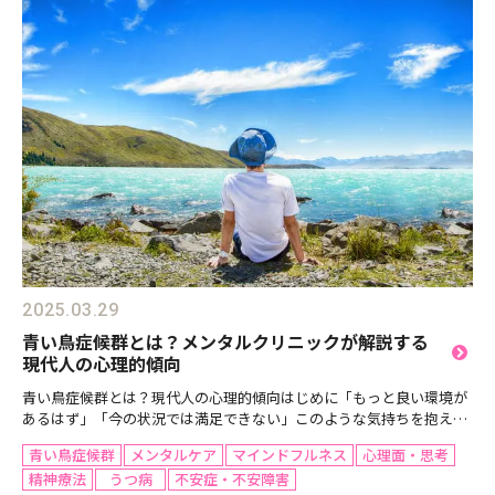
2025.03.29
青い鳥症候群とは？メンタルクリニックが解説する
現代人の心理的傾向
青い鳥症候群とは？現代人の心理的傾向はじめに「もっと良い環境が
あるはず」「今の状況では満足できない」このような気持ちを抱えつ
づけ、理想を追い求めるものの、現実に不満を抱き続ける心理状態を
青い鳥症候群
メンタルケア
マインドフルネス
心理面・思考
「青い鳥症候群」と呼びます。本記事では、この症候群の特...
精神療法
うつ病
不安症・不安障害