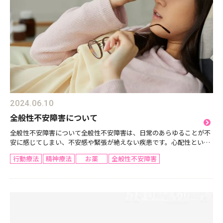
2024.06.10
全般性不安障害について
全般性不安障害について全般性不安障害は、日常のあらゆることが不
安に感じてしまい、不安感や緊張が絶えない疾患です。心配性という
表現とは異なり、その不安と懸念の感情コントロールが難しく、制御
行動療法
精神療法
お薬
全般性不安障害
できないと感じることが特徴であり、ほとんどの日に生じ、...