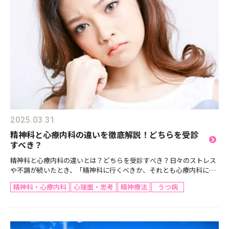
2025.03.31
精神科と心療内科の違いを徹底解説！どちらを受診
すべき？
精神科と心療内科の違いとは？どちらを受診すべき？日々のストレス
や不調が続いたとき、「精神科に行くべきか、それとも心療内科に行
くべきか」と悩む方は多いのではないでしょうか？ どちらも心の健康
精神科・心療内科
心理面・思考
精神療法
うつ病
を扱う診療科ですが、実は役割や対応する疾患が異なりま...