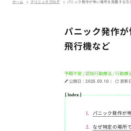
ホーム
クリニックブログ
パニック発作が怖い場所を克服する方法
パニック発作が
飛行機など
予期不安
/ 認知行動療法
/ 行動療
公開日：
更新
2025.03.10
[ Index ]
パニック発作が
なぜ特定の場所