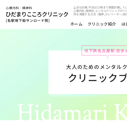
土日も診療,平日は21時まで夜間診察して
心療内科,精神科,メンタルクリニックがパ
所を克服する方法（電車,エレベーター,飛
ホーム
クリニック紹介
は
地下鉄名古屋駅 徒歩
大人のためのメンタル
クリニック
Hidamari K