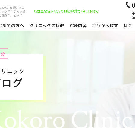
0
いる名古屋駅にある
名古屋駅徒歩1分
/
毎日初診受付
/
当日予約可
ニック発作が怖い場
予
行機など）を紹介
（祝
じめての方へ
クリニックの特徴
診療内容
症状から探す
料金
1分
クリニック
ブログ
okoro Clinic