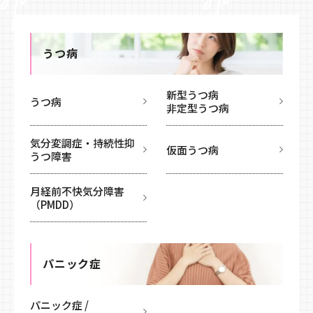
うつ病
新型うつ病
うつ病
非定型うつ病
気分変調症・持続性抑
仮面うつ病
うつ障害
月経前不快気分障害
（PMDD）
パニック症
パニック症 /