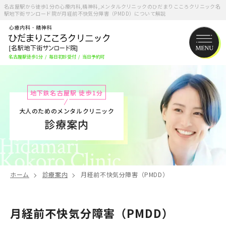
名古屋駅から徒歩1分の心療内科,精神科,メンタルクリニックのひだまりこころクリニック名
駅地下街サンロード院が月経前不快気分障害（PMDD）について解説
名古屋駅徒歩1分
/
毎日初診受付
/
当日予約可
地下鉄名古屋駅 徒歩1分
大人のためのメンタルクリニック
診療案内
ホーム
診療案内
月経前不快気分障害（PMDD）
月経前不快気分障害（PMDD）