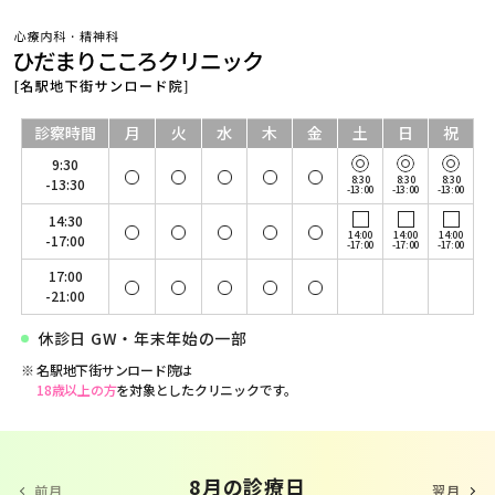
診察時間
月
火
水
木
金
土
日
祝
9:30
8:30
8:30
8:30
-13:30
-13:00
-13:00
-13:00
14:30
14:00
14:00
14:00
-17:00
-17:00
-17:00
-17:00
17:00
-21:00
休診日 GW・年末年始の一部
名駅地下街サンロード院は
18歳以上の方
を対象としたクリニックです。
9 月の診療日
8月の診療日
前月
翌月