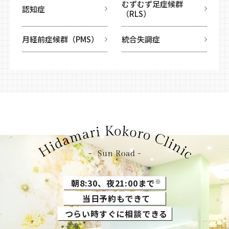
むずむず足症候群
認知症
（RLS）
月経前症候群（PMS）
統合失調症
朝8:30、夜21:00まで
※
当日予約もできて
つらい時すぐに相談できる