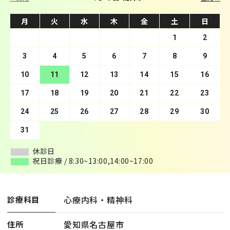
月
月
火
火
水
水
木
木
金
金
土
土
日
日
1
2
3
4
1
5
2
6
3
7
4
8
5
9
10
6
11
7
12
8
13
9
10
14
11
15
12
16
13
17
14
18
15
19
16
20
17
21
18
22
19
23
20
24
21
25
22
26
23
27
24
28
25
29
26
30
27
28
29
30
31
休診日
休診日
祝日診療 / 8:30~13:00,14:00~17:00
祝日診療 / 8:30~13:00,14:00~17:00
心療内科・精神科
診療科目
愛知県名古屋市
住所