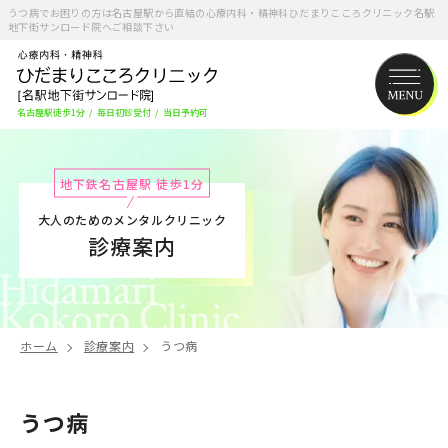
うつ病でお困りの方は名古屋駅から直結の心療内科・精神科ひだまりこころクリニック名駅
地下街サンロード院へご相談下さい
名古屋駅徒歩1分
/
毎日初診受付
/
当日予約可
地下鉄名古屋駅 徒歩1分
大人のためのメンタルクリニック
診療案内
ホーム
診療案内
うつ病
うつ病