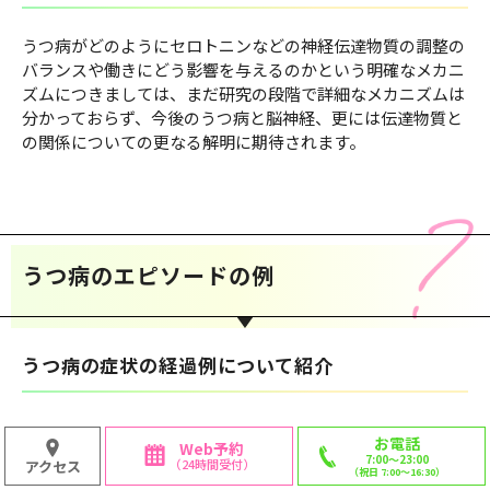
うつ病がどのようにセロトニンなどの神経伝達物質の調整の
バランスや働きにどう影響を与えるのかという明確なメカニ
ズムにつきましては、まだ研究の段階で詳細なメカニズムは
分かっておらず、今後のうつ病と脳神経、更には伝達物質と
の関係についての更なる解明に期待されます。
うつ病のエピソードの例
うつ病の症状の経過例について紹介
うつ病の症状や経過はお一人お一人異なります。ここではあ
お電話
Web予約
くまでも症状の経過を分かりやすくするための例として典型
7:00〜23:00
（24時間受付）
アクセス
（祝日 7:00〜16:30）
的なうつ病の症状を盛り込んでエピソードを作成してみまし