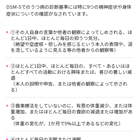
DSM-5でのうつ病の診断基準には特に9つの精神症状や身体
症状についての確認がなされています。
①その人自身の言葉か他者の観察によってしめされる、ほ
とんど1日中、ほとんど毎日の抑うつ気分。
（絶望や空虚感・悲しみを感じるという本人の表現や、涙
を流しているように見える等の他者からの観察等）
②ほとんど1日中、ほとんど毎日の、すべて・あるいはほ
とんどすべての活動における興味または、喜びの著しい減
退
（本人の説明や申告、または他者の観察によって示され
る）
③食事療法をしていないのに、有意の体重減少、または体
重増加、またはほとんど毎日の食欲の減退または増加があ
る
（体重の変化が、1か月で5%以上であるなどの変化）
④ほとんど毎日の不眠または過眠