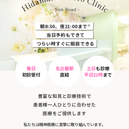
朝8:30、夜21:00まで
※
当日予約もできて
つらい時すぐに相談できる
毎日
名古屋駅
土日
も診療
初診受付
直結
平日21時
まで
豊富な知見と診療技術で
患者様一人ひとりに合わせた
医療をご提供します
私たちは精神医療に真摯に取り組んでいます。