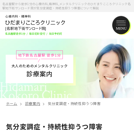
名古屋駅から徒歩1分の心療内科,精神科,メンタルクリニックのひだまりこころクリニック名
駅地下街サンロード院が気分変調症・持続性抑うつ障害について解説
名古屋駅徒歩1分
/
毎日初診受付
/
当日予約可
地下鉄名古屋駅 徒歩1分
大人のためのメンタルクリニック
診療案内
ホーム
診療案内
気分変調症・持続性抑うつ障害
気分変調症・持続性抑うつ障害