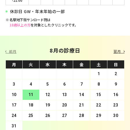
-21:00
休診日 GW・年末年始の一部
名駅地下街サンロード院は
18歳以上の方
を対象としたクリニックです。
9 月の診療日
8月の診療日
前月
翌月
月
月
火
火
水
水
木
木
金
金
土
土
日
日
1
2
3
4
1
5
2
6
3
7
4
8
5
9
10
6
11
7
12
8
13
9
10
14
11
15
12
16
13
17
14
18
15
19
16
20
17
21
18
22
19
23
20
24
21
25
22
26
23
27
24
28
25
29
26
30
27
28
29
30
31