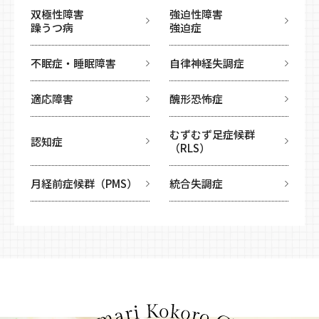
双極性障害
強迫性障害
躁うつ病
強迫症
不眠症・睡眠障害
自律神経失調症
適応障害
醜形恐怖症
むずむず足症候群
認知症
（RLS）
月経前症候群（PMS）
統合失調症