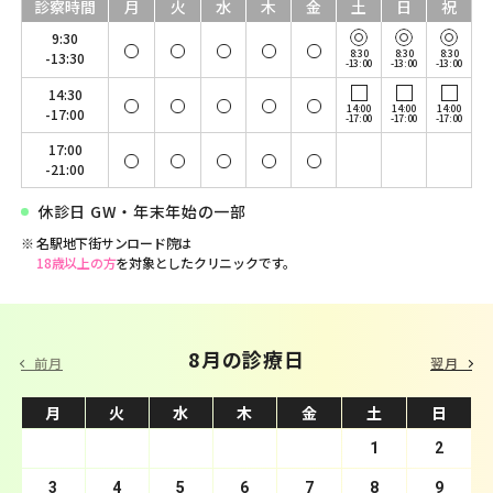
診察時間
月
火
水
木
金
土
日
祝
9:30
8:30
8:30
8:30
-13:30
-13:00
-13:00
-13:00
14:30
14:00
14:00
14:00
-17:00
-17:00
-17:00
-17:00
17:00
-21:00
休診日 GW・年末年始の一部
名駅地下街サンロード院は
18歳以上の方
を対象としたクリニックです。
9 月の診療日
8月の診療日
前月
翌月
月
月
火
火
水
水
木
木
金
金
土
土
日
日
1
2
3
4
1
5
2
6
3
7
4
8
5
9
10
6
11
7
12
8
13
9