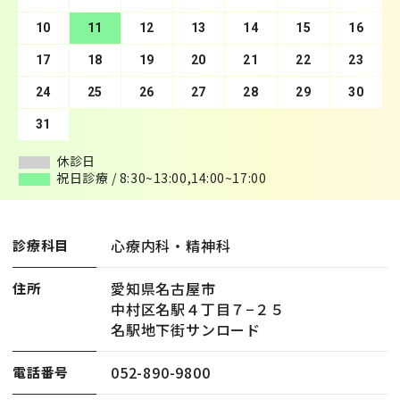
10
14
11
15
12
16
13
17
14
18
15
19
16
20
17
21
18
22
19
23
20
24
21
25
22
26
23
27
24
28
25
29
26
30
27
28
29
30
31
休診日
休診日
祝日診療 / 8:30~13:00,14:00~17:00
祝日診療 / 8:30~13:00,14:00~17:00
心療内科・精神科
診療科目
愛知県名古屋市
住所
中村区名駅４丁目７−２５
名駅地下街サンロード
052-890-9800
電話番号