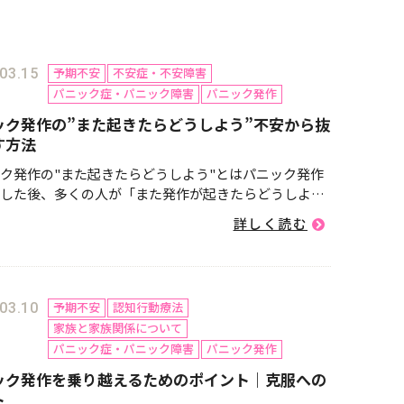
予期不安
不安症・不安障害
03.15
パニック症・パニック障害
パニック発作
ック発作の”また起きたらどうしよう”不安から抜
す方法
ク発作の"また起きたらどうしよう"とはパニック発作
した後、多くの人が「また発作が起きたらどうしよ
不安を抱え続けてしまいます。この“予期不安”が、さ
詳しく読む
しい発作を引き起こす悪循環を生んでしまうことも。
、その不安を手放...
予期不安
認知行動療法
03.10
家族と家族関係について
パニック症・パニック障害
パニック発作
ック発作を乗り越えるためのポイント｜克服への
ト