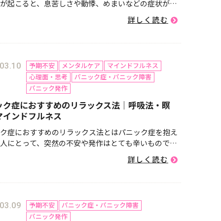
が起こると、息苦しさや動悸、めまいなどの症状が突
、「このまま死んでしまうのではないか？」「気を失
詳しく読む
まうのでは？」と強い恐怖を感じることがあります。
人が「最悪のシナリ...
予期不安
メンタルケア
マインドフルネス
03.10
心理面・思考
パニック症・パニック障害
パニック発作
ック症におすすめのリラックス法｜呼吸法・瞑
マインドフルネス
ク症におすすめのリラックス法とはパニック症を抱え
人にとって、突然の不安や発作はとても辛いもので
悸や息苦しさ、めまいなどの症状が現れると、「また
詳しく読む
起こるのでは？」という恐怖がさらなる不安を呼び、
に陥ることもあります...
予期不安
パニック症・パニック障害
03.09
パニック発作