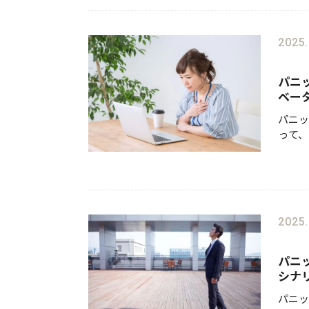
り、軽
2025.
パニ
ベー
パニッ
って、
なりま
中で降
は、パ
2025.
パニ
シナ
パニッ