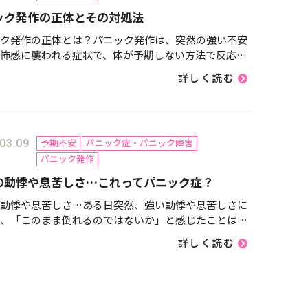
ック発作の正体とその対処法
ク発作の正体とは？パニック発作は、突然の強い不安
怖感に襲われる症状で、体が予期しない方法で反応す
から、日常生活において大きな不安を引き起こしま
詳しく読む
かし、パニック発作が起こるメカニズムやその対処法
することで、発作をコ...
予期不安
パニック症・パニック障害
03.09
パニック発作
の動悸や息苦しさ…これってパニック症？
動悸や息苦しさ…ある日突然、強い動悸や息苦しさに
、「このまま倒れるのではないか」と感じたことはあ
んか？特に理由もなく発作のような症状が現れ、強い
詳しく読む
駆られる…。もしかすると、それは「パニック症（パ
障害）」かもしれま...