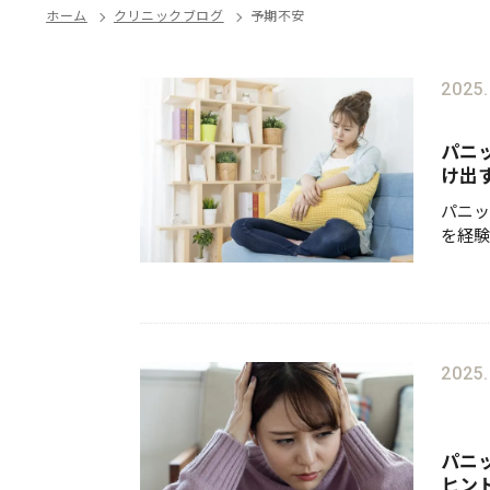
ホーム
クリニックブログ
予期不安
2025.
パニ
け出
パニッ
を経験
う」と
らに新
しかし
2025.
パニ
ヒン