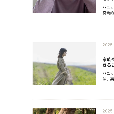
パニッ
突発的
などの
もので
ロール
2025.
家族
きる
パニッ
は、突
いなど
日常生
ん。パ
2025.