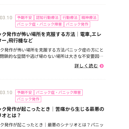
減したりすることが可...
予期不安
認知行動療法
行動療法
精神療法
03.10
パニック症・パニック障害
パニック発作
ック発作が怖い場所を克服する方法｜電車,エレ
ター,飛行機など
ク発作が怖い場所を克服する方法パニック症の方にと
閉鎖的な空間や逃げ場のない場所は大きな不安要因と
す。特に、電車・エレベーター・飛行機のように「途
詳しく読む
りられない」「すぐに助けを求められない」環境で
ニック発作が起こるの...
予期不安
パニック症・パニック障害
03.10
パニック発作
ック発作が起こったとき｜苦痛から生じる最悪の
リオとは？
ク発作が起こったとき｜最悪のシナリオとは？パニッ