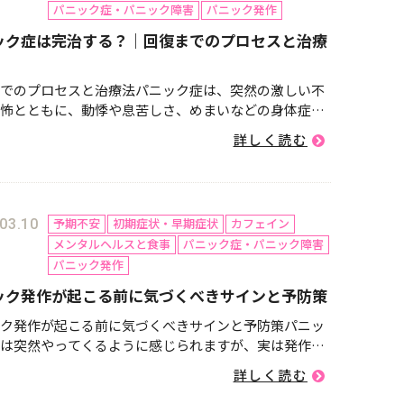
パニック症・パニック障害
パニック発作
ック症は完治する？｜回復までのプロセスと治療
でのプロセスと治療法パニック症は、突然の激しい不
怖とともに、動悸や息苦しさ、めまいなどの身体症状
疾患です。発作を繰り返すことで、「また起きるので
詳しく読む
という不安（予期不安）が強まり、外出や日常生活に
きたすことも少なく...
予期不安
初期症状・早期症状
カフェイン
03.10
メンタルヘルスと食事
パニック症・パニック障害
パニック発作
ック発作が起こる前に気づくべきサインと予防策
ク発作が起こる前に気づくべきサインと予防策パニッ
は突然やってくるように感じられますが、実は発作の
いくつかの予兆（サイン）があることが多いです。こ
詳しく読む
サインに早めに気づくことで、発作を未然に防いだ