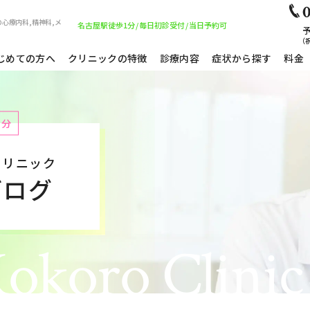
0
心療内科,精神科,メ
名古屋駅徒歩1分
/
毎日初診受付
/
当日予約可
予
（祝
じめての方へ
クリニックの特徴
診療内容
症状から探す
料金
1分
クリニック
ブログ
okoro Clinic