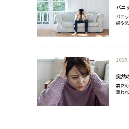
パニ
パニッ
感や恐
ること
す。し
を理解
2025.
突然
突然の
襲われ
りませ
不安に
ニック