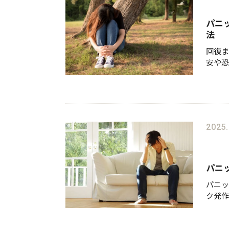
パニ
法
回復ま
安や恐
を伴う
は？」
支障を
2025.
パニ
パニッ
ク発作
前には
れらの