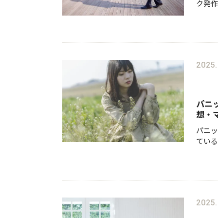
ク発作
然襲い
ってし
多くの
2025.
パニ
想・
パニッ
ている
す。動
発作が
悪循環
2025.