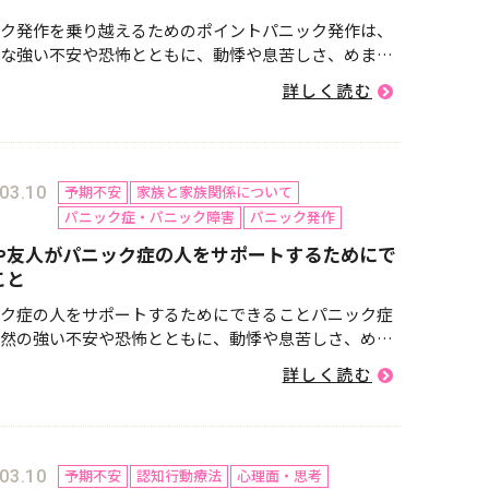
ク発作を乗り越えるためのポイントパニック発作は、
な強い不安や恐怖とともに、動悸や息苦しさ、めまい
身体症状を引き起こします。この状態は非常に苦しい
詳しく読む
すが、適切な対処法を身につけることで症状のコント
や軽減が可能です。...
予期不安
家族と家族関係について
03.10
パニック症・パニック障害
パニック発作
や友人がパニック症の人をサポートするためにで
こと
ク症の人をサポートするためにできることパニック症
然の強い不安や恐怖とともに、動悸や息苦しさ、めま
の身体症状を伴う疾患です。発作を繰り返すことで、
詳しく読む
活や対人関係に支障をきたすことも少なくありませ
ニック症の本人は、「...
予期不安
認知行動療法
心理面・思考
03.10