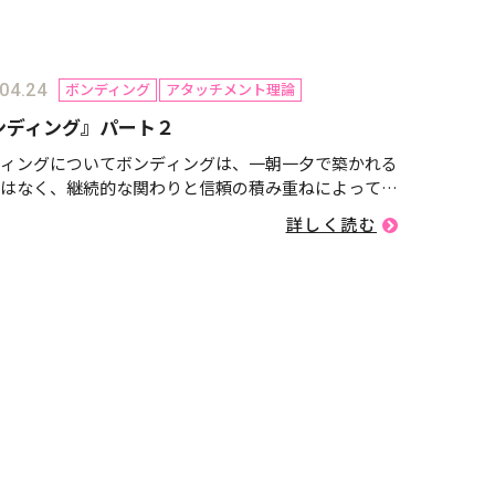
ボンディング
アタッチメント理論
04.24
ンディング』パート２
ィングについてボンディングは、一朝一夕で築かれる
はなく、継続的な関わりと信頼の積み重ねによって育
す。パート1では、一貫したポジティブで愛情あふれた
詳しく読む
りが大切なことを具体例を挙げてお話ししました。パ
では、ボンディン...