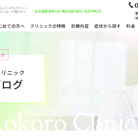
0
科,メンタルクリニッ
名古屋駅徒歩1分
/
毎日初診受付
/
当日予約可
サンロード院がボン
予
（祝
じめての方へ
クリニックの特徴
診療内容
症状から探す
料金
1分
クリニック
ブログ
okoro Clinic