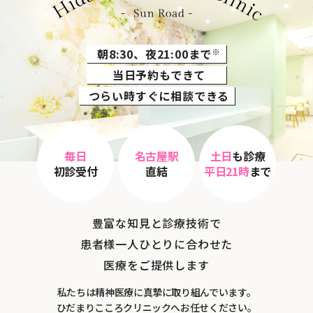
朝8:30、夜21:00まで
※
当日予約もできて
つらい時すぐに相談できる
毎日
名古屋駅
土日
も診療
初診受付
直結
平日21時
まで
豊富な知見と診療技術で
患者様一人ひとりに合わせた
医療をご提供します
私たちは精神医療に真摯に取り組んでいます。
ひだまりこころクリニックへお任せください。