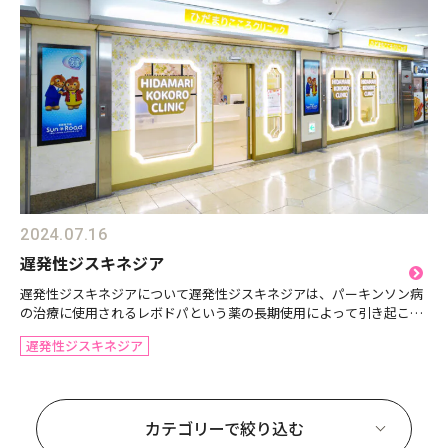
2024.07.16
遅発性ジスキネジア
遅発性ジスキネジアについて遅発性ジスキネジアは、パーキンソン病
の治療に使用されるレボドパという薬の長期使用によって引き起こさ
れる運動障害です。パーキンソン病の患者はドーパミンの不足により
遅発性ジスキネジア
運動機能が低下しますが、レボドパはこのドーパミンの代わ...
カテゴリーで絞り込む