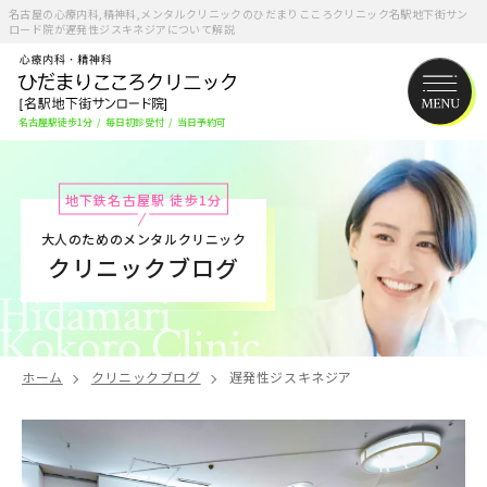
名古屋の心療内科,精神科,メンタルクリニックのひだまりこころクリニック名駅地下街サン
ロード院が遅発性ジスキネジアについて解説
名古屋駅徒歩1分
/
毎日初診受付
/
当日予約可
地下鉄名古屋駅 徒歩1分
大人のためのメンタルクリニック
クリニックブログ
ホーム
クリニックブログ
遅発性ジスキネジア