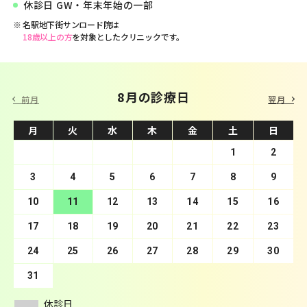
休診日 GW・年末年始の一部
名駅地下街サンロード院は
18歳以上の方
を対象としたクリニックです。
9 月の診療日
8月の診療日
前月
翌月
月
月
火
火
水
水
木
木
金
金
土
土
日
日
1
2
3
4
1
5
2
6
3
7
4
8
5
9
10
6
11
7
12
8
13
9
10
14
11
15
12
16
13
17
14
18
15
19
16
20
17
21
18
22
19
23
20
24
21
25
22
26
23
27
24
28
25
29
26
30
27
28
29
30
31
休診日
休診日