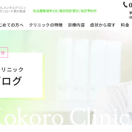
0
科,メンタルクリニッ
名古屋駅徒歩1分
/
毎日初診受付
/
当日予約可
サンロード院が発達
予
（祝
じめての方へ
クリニックの特徴
診療内容
症状から探す
料金
1分
クリニック
ブログ
okoro Clinic