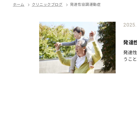
ホーム
クリニックブログ
発達性協調運動症
2025.
発達
発達性
うこと
たこと
手さが
一つで