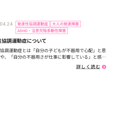
発達性協調運動症
大人の発達障害
04.24
ADHD・注意欠陥多動性障害
性協調運動症について
協調運動症とは「自分の子どもが不器用で心配」と思
や、「自分の不器用さが仕事に影響している」と感じ
はありませんか？「発達性協調運動症」は、運動の苦
詳しく読む
日常生活や社会生活に影響を及ぼす神経発達の特性の
す。運動や手先の動...