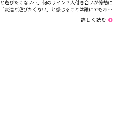
と遊びたくない…」何のサイン？人付き合いが億劫に
「友達と遊びたくない」と感じることは誰にでもあり
しかし、それが長期間続いたり、以前は楽しかったは
詳しく読む
流まで苦痛に感じたりする場合、それは「友達と遊び
い症候群」かもしれ...