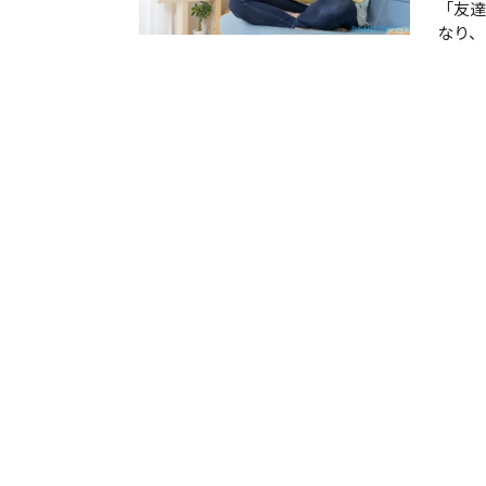
「友達
なり、
ます。
ずの交
たくな