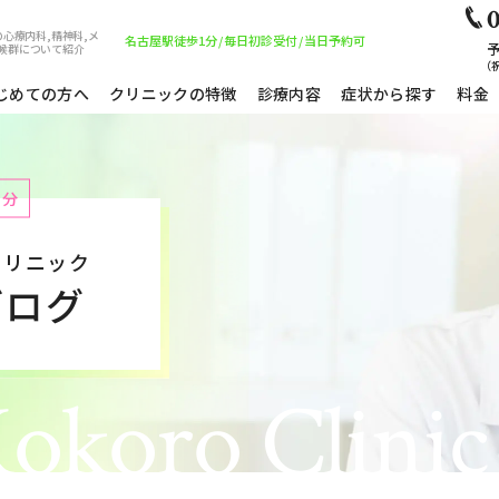
0
心療内科,精神科,メ
名古屋駅徒歩1分
/
毎日初診受付
/
当日予約可
予
候群について紹介
（祝
じめての方へ
クリニックの特徴
診療内容
症状から探す
料金
1分
クリニック
ブログ
okoro Clinic