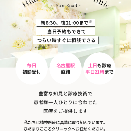
朝8:30、夜21:00まで
※
当日予約もできて
つらい時すぐに相談できる
毎日
名古屋駅
土日
も診療
初診受付
直結
平日21時
まで
豊富な知見と診療技術で
患者様一人ひとりに合わせた
医療をご提供します
私たちは精神医療に真摯に取り組んでいます。
ひだまりこころクリニックへお任せください。