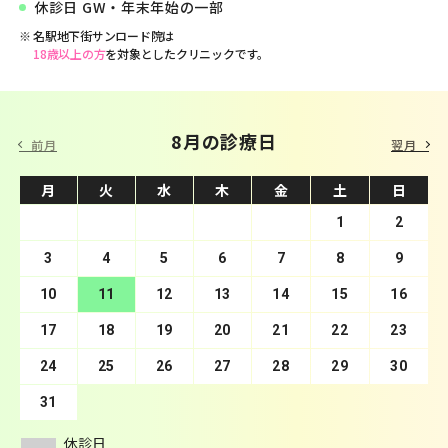
休診日 GW・年末年始の一部
名駅地下街サンロード院は
18歳以上の方
を対象としたクリニックです。
9 月の診療日
8月の診療日
前月
翌月
月
月
火
火
水
水
木
木
金
金
土
土
日
日
1
2
3
4
1
5
2
6
3
7
4
8
5
9
10
6
11
7
12
8
13
9
10
14
11
15
12
16
13
17
14
18
15
19
16
20
17
21
18
22
19
23
20
24
21
25
22
26
23
27
24
28
25
29
26
30
27
28
29
30
31
休診日
休診日