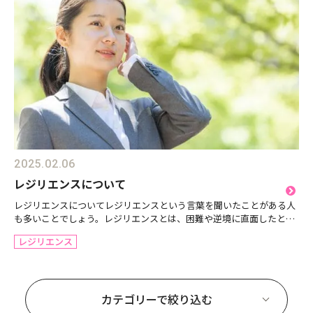
2025.02.06
レジリエンスについて
レジリエンスについてレジリエンスという言葉を聞いたことがある人
も多いことでしょう。レジリエンスとは、困難や逆境に直面したとき
にそれを乗り越え、回復したり適応したりできる能力のことです。特
レジリエンス
に、心理学や社会学、ビジネスなどの分野で広く使われてい...
カテゴリーで絞り込む