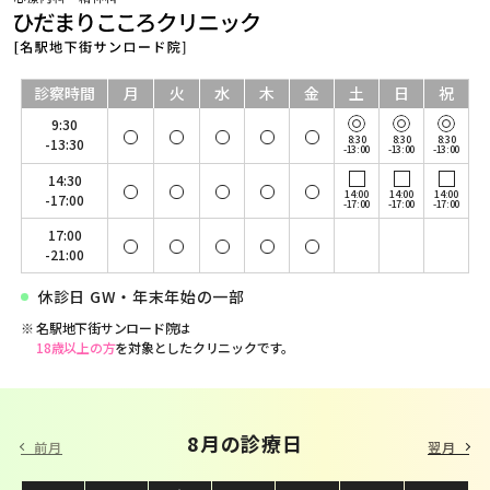
診察時間
月
火
水
木
金
土
日
祝
9:30
8:30
8:30
8:30
-13:30
-13:00
-13:00
-13:00
14:30
14:00
14:00
14:00
-17:00
-17:00
-17:00
-17:00
17:00
-21:00
休診日 GW・年末年始の一部
名駅地下街サンロード院は
18歳以上の方
を対象としたクリニックです。
9 月の診療日
8月の診療日
前月
翌月