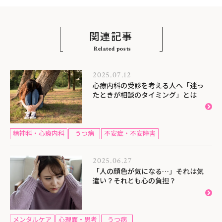
関連記事
Related posts
2025.07.12
心療内科の受診を考える人へ「迷っ
たときが相談のタイミング」とは
精神科・心療内科
うつ病
不安症・不安障害
2025.06.27
「人の顔色が気になる…」それは気
遣い？それとも心の負担？
メンタルケア
心理面・思考
うつ病