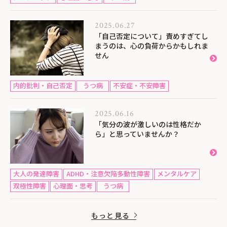
2025.06.27
「自己否定について」責めすぎてし
まうのは、心の負荷からかもしれま
せん
内的批判・自己否定
うつ病
不安症・不安障害
2025.06.16
「気分の波が激しいのは性格だか
ら」と思っていませんか？
大人の発達障害
ADHD・注意欠陥多動性障害
メンタルケア
双極性障害
心理面・思考
うつ病
もっと見る