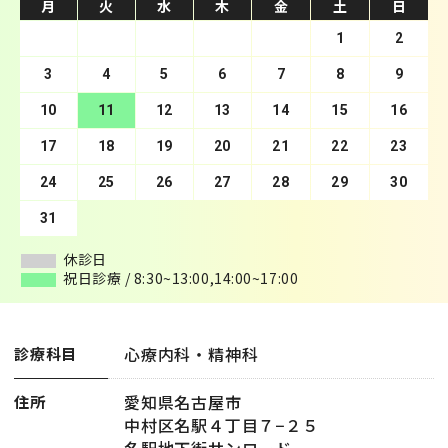
月
月
火
火
水
水
木
木
金
金
土
土
日
日
1
2
3
4
1
5
2
6
3
7
4
8
5
9
10
6
11
7
12
8
13
9
10
14
11
15
12
16
13
17
14
18
15
19
16
20
17
21
18
22
19
23
20
24
21
25
22
26
23
27
24
28
25
29
26
30
27
28
29
30
31
休診日
休診日
祝日診療 / 8:30~13:00,14:00~17:00
祝日診療 / 8:30~13:00,14:00~17:00
心療内科・精神科
診療科目
愛知県名古屋市
住所
中村区名駅４丁目７−２５
名駅地下街サンロード