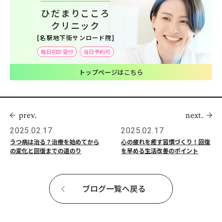
ひだまりこころ
クリニック
[名駅地下街サンロード院]
毎日初診受付
当日予約可
トップページはこちら
prev.
next.
2025.02.17
2025.02.17
うつ病は治る？治療を始めてから
心の疲れを癒す習慣づくり！回復
の変化と回復までの道のり
を早める生活改善のポイント
ブログ一覧へ戻る