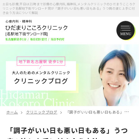
土日も診療,平日は21時まで診療の心療内科,精神科,メンタルクリニックのひだまりこころク
リニック名駅地下街サンロード院が「調子がいい日も悪い日もある」うつ病の波と上手に付
き合う方法について解説
名古屋駅徒歩1分
/
毎日初診受付
/
当日予約可
地下鉄名古屋駅 徒歩1分
大人のためのメンタルクリニック
クリニックブログ
ホーム
クリニックブログ
「調子がいい日も悪い日もある」うつ病の波と上手に付き合う方法
「調子がいい日も悪い日もある」うつ