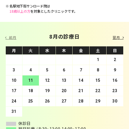
名駅地下街サンロード院は
18歳以上の方
を対象としたクリニックです。
9 月の診療日
8月の診療日
前月
翌月
月
月
火
火
水
水
木
木
金
金
土
土
日
日
1
2
3
4
1
5
2
6
3
7
4
8
5
9
10
6
11
7
12
8
13
9
10
14
11
15
12
16
13
17
14
18
15
19
16
20
17
21
18
22
19
23
20
24
21
25
22
26
23
27
24
28
25
29
26
30
27
28
29
30
31
休診日
休診日
祝日診療 / 8:30~13:00,14:00~17:00
祝日診療 / 8:30~13:00,14:00~17:00