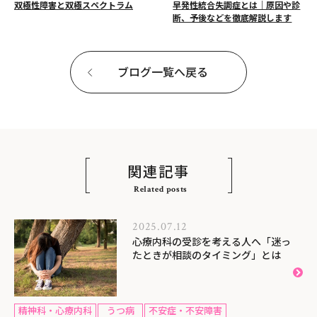
双極性障害と双極スペクトラム
早発性統合失調症とは｜原因や診
断、予後などを徹底解説します
ブログ一覧へ戻る
関連記事
Related posts
2025.07.12
心療内科の受診を考える人へ「迷っ
たときが相談のタイミング」とは
精神科・心療内科
うつ病
不安症・不安障害