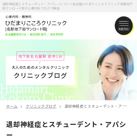
退却神経症とスチューデント・アパシーについて名古屋ひだまりこころクリニック名駅地下
街サンロード院が心療内科ブログで解説
名古屋駅徒歩1分
/
毎日初診受付
/
当日予約可
地下鉄名古屋駅 徒歩1分
大人のためのメンタルクリニック
クリニックブログ
ホーム
クリニックブログ
退却神経症とスチューデント・アパシー
退却神経症とスチューデント・アパシ
ー