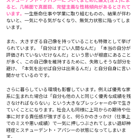
ると、几帳面で真面目、完璧主義な性格傾向があるとされて
います。
一生懸命仕事や学業に取り組むものの、結果が伴わ
ないと、一気にやる気がなくなり、無気力状態に陥ってしま
います。
また、大きすぎる自己像を持っていることも特徴として挙げ
られています。「自分はすごい人間なんだ」「本当の自分が
評価されていないだけなんだ」という思いが根底にあること
が多く、この自己像を維持するために、失敗しそうな部分を
避け、「本気を出せば自分は出来るんだ」と自分自身に言い
聞かせているのです。
さらに暮らしている環境も影響しています。例えば優秀な家
系に生まれた場合は「自分も他の人と同じく優秀な成績を残
さなければならない」という大きなプレッシャーの中で生き
ていくことになります。社会人も同様に上司からの期待や仕
事に対する責任感が強すぎると、何らかのきっかけ（仕事上
でのミスや悪い成績）で一気に押しつぶされてしまい退却神
経症とスチューデント・アパシーの状態になってしまいま
す。