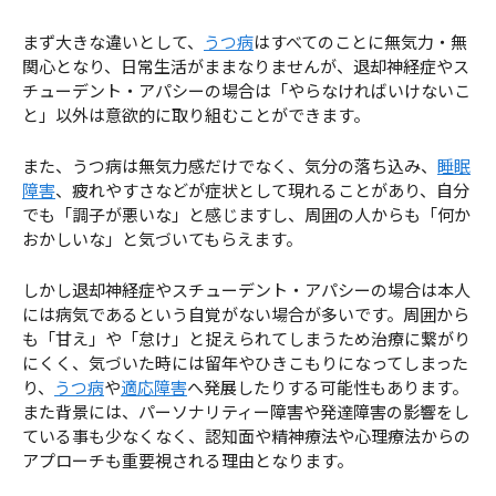
まず大きな違いとして、
うつ病
はすべてのことに無気力・無
関心となり、日常生活がままなりませんが、退却神経症やス
チューデント・アパシーの場合は「やらなければいけないこ
と」以外は意欲的に取り組むことができます。
また、うつ病は無気力感だけでなく、気分の落ち込み、
睡眠
障害
、疲れやすさなどが症状として現れることがあり、自分
でも「調子が悪いな」と感じますし、周囲の人からも「何か
おかしいな」と気づいてもらえます。
しかし退却神経症やスチューデント・アパシーの場合は本人
には病気であるという自覚がない場合が多いです。周囲から
も「甘え」や「怠け」と捉えられてしまうため治療に繋がり
にくく、気づいた時には留年やひきこもりになってしまった
り、
うつ病
や
適応障害
へ発展したりする可能性もあります。
また背景には、パーソナリティー障害や発達障害の影響をし
ている事も少なくなく、認知面や精神療法や心理療法からの
アプローチも重要視される理由となります。