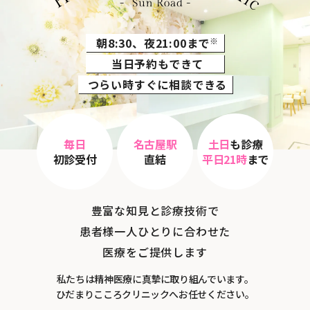
朝8:30、夜21:00まで
※
当日予約もできて
つらい時すぐに相談できる
毎日
名古屋駅
土日
も診療
初診受付
直結
平日21時
まで
豊富な知見と診療技術で
患者様一人ひとりに合わせた
医療をご提供します
私たちは精神医療に真摯に取り組んでいます。
ひだまりこころクリニックへお任せください。