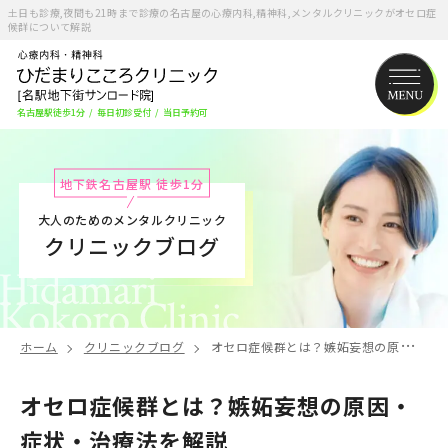
土日も診療,夜間も21時まで診療の名古屋の心療内科,精神科,メンタルクリニックがオセロ症
候群について解説
名古屋駅徒歩1分
/
毎日初診受付
/
当日予約可
地下鉄名古屋駅 徒歩1分
大人のためのメンタルクリニック
クリニックブログ
ホーム
クリニックブログ
オセロ症候群とは？嫉妬妄想の原因・症状・治療法を解説
オセロ症候群とは？嫉妬妄想の原因・
症状・治療法を解説