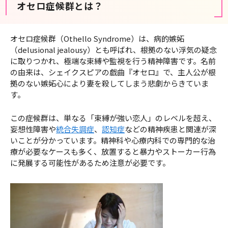
オセロ症候群とは？
オセロ症候群（Othello Syndrome）は、病的嫉妬
（delusional jealousy）とも呼ばれ、根拠のない浮気の疑念
に取りつかれ、極端な束縛や監視を行う精神障害です。名前
の由来は、シェイクスピアの戯曲『オセロ』で、主人公が根
拠のない嫉妬心により妻を殺してしまう悲劇からきていま
す。
この症候群は、単なる「束縛が強い恋人」のレベルを超え、
妄想性障害や
統合失調症
、
認知症
などの精神疾患と関連が深
いことが分かっています。精神科や心療内科での専門的な治
療が必要なケースも多く、放置すると暴力やストーカー行為
に発展する可能性があるため注意が必要です。