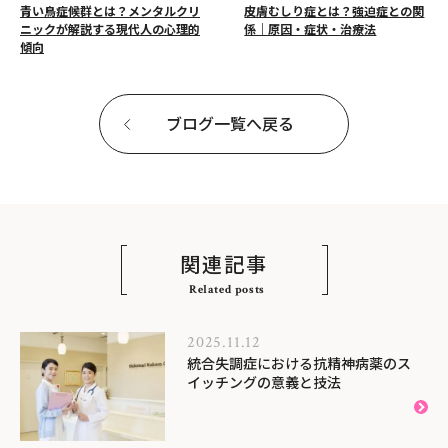
青い鳥症候群とは？メンタルクリ
皮膚むしり症とは？強迫症との関
ニックが解説する現代人の心理的
係｜原因・症状・治療法
傾向
ブログ一覧へ戻る
関連記事
Related posts
2025.11.12
統合失調症における抗精神病薬のス
イッチングの意義と技法