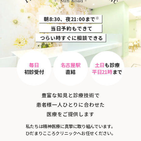
朝8:30、夜21:00まで
※
当日予約もできて
つらい時すぐに相談できる
毎日
名古屋駅
土日
も診療
初診受付
直結
平日21時
まで
豊富な知見と診療技術で
患者様一人ひとりに合わせた
医療をご提供します
私たちは精神医療に真摯に取り組んでいます。
ひだまりこころクリニックへお任せください。