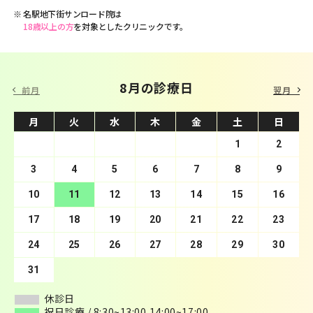
名駅地下街サンロード院は
18歳以上の方
を対象としたクリニックです。
9 月の診療日
8月の診療日
前月
翌月
月
月
火
火
水
水
木
木
金
金
土
土
日
日
1
2
3
4
1
5
2
6
3
7
4
8
5
9
10
6
11
7
12
8
13
9
10
14
11
15
12
16
13
17
14
18
15
19
16
20
17
21
18
22
19
23
20
24
21
25
22
26
23
27
24
28
25
29
26
30
27
28
29
30
31
休診日
休診日
祝日診療 / 8:30~13:00,14:00~17:00
祝日診療 / 8:30~13:00,14:00~17:00