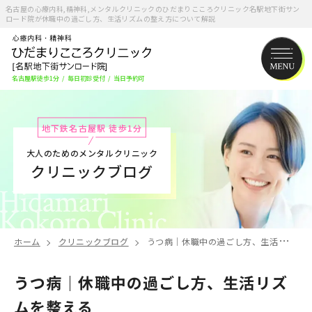
名古屋の心療内科,精神科,メンタルクリニックのひだまりこころクリニック名駅地下街サン
ロード院が休職中の過ごし方、生活リズムの整え方について解説
名古屋駅徒歩1分
/
毎日初診受付
/
当日予約可
地下鉄名古屋駅 徒歩1分
大人のためのメンタルクリニック
クリニックブログ
ホーム
クリニックブログ
うつ病｜休職中の過ごし方、生活リズムを整える
うつ病｜休職中の過ごし方、生活リズ
ムを整える