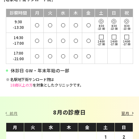
診察時間
月
火
水
木
金
土
日
祝
9:30
8:30
8:30
8:30
-13:30
-13:00
-13:00
-13:00
14:30
14:00
14:00
14:00
-17:00
-17:00
-17:00
-17:00
17:00
-21:00
休診日 GW・年末年始の一部
名駅地下街サンロード院は
18歳以上の方
を対象としたクリニックです。
9 月の診療日
8月の診療日
前月
翌月
月
月
火
火
水
水
木
木
金
金
土
土
日
日
1
2
3
4
1
5
2
6