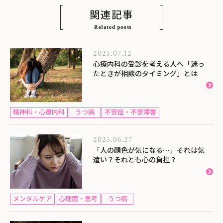
関連記事
Related posts
2025.07.12
心療内科の受診を考える人へ「迷っ
たときが相談のタイミング」とは
精神科・心療内科
うつ病
不安症・不安障害
2025.06.27
「人の顔色が気になる…」それは気
遣い？それとも心の負担？
メンタルケア
心理面・思考
うつ病