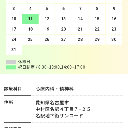
3
7
4
8
5
9
10
6
11
7
12
8
13
9
10
14
11
15
12
16
13
17
14
18
15
19
16
20
17
21
18
22
19
23
20
24
21
25
22
26
23
27
24
28
25
29
26
30
27
28
29
30
31
休診日
休診日
祝日診療 / 8:30~13:00,14:00~17:00
祝日診療 / 8:30~13:00,14:00~17:00
心療内科・精神科
診療科目
愛知県名古屋市
住所
中村区名駅４丁目７−２５
名駅地下街サンロード