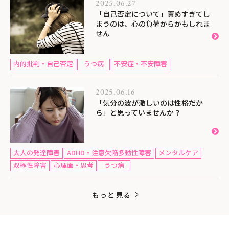
2025.06.27
「自己否定について」責めすぎてし
まうのは、心の負荷からかもしれま
せん
内的批判・自己否定
うつ病
不安症・不安障害
2025.06.16
「気分の波が激しいのは性格だか
ら」と思っていませんか？
大人の発達障害
ADHD・注意欠陥多動性障害
メンタルケア
双極性障害
心理面・思考
うつ病
もっと見る