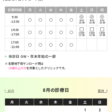
診察時間
月
火
水
木
金
土
日
祝
9:30
8:30
8:30
8:30
-13:30
-13:00
-13:00
-13:00
14:30
14:00
14:00
14:00
-17:00
-17:00
-17:00
-17:00
17:00
-21:00
休診日 GW・年末年始の一部
名駅地下街サンロード院は
18歳以上の方
を対象としたクリニックです。
9 月の診療日
8月の診療日
前月
翌月
月
月
火
火
水
水
木
木
金
金
土
土
日
日
1
2
3
4
1
5
2
6