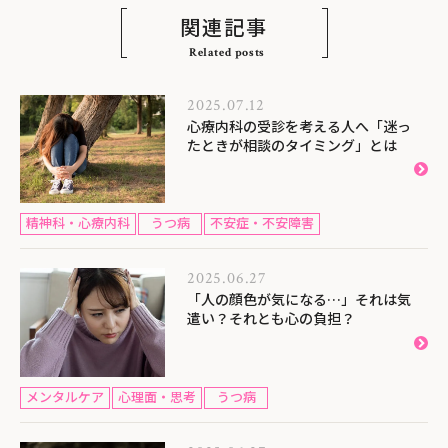
関連記事
Related posts
2025.07.12
心療内科の受診を考える人へ「迷っ
たときが相談のタイミング」とは
精神科・心療内科
うつ病
不安症・不安障害
2025.06.27
「人の顔色が気になる…」それは気
遣い？それとも心の負担？
メンタルケア
心理面・思考
うつ病