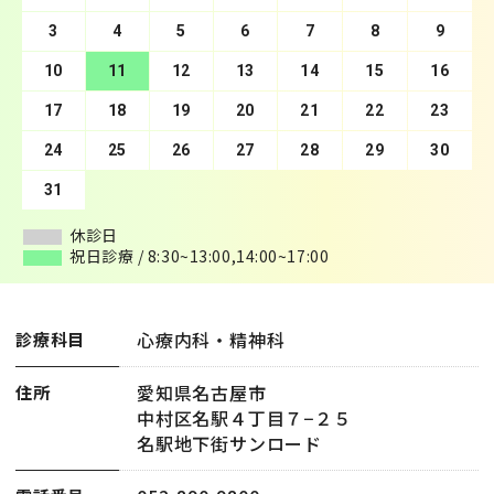
3
7
4
8
5
9
10
6
11
7
12
8
13
9
10
14
11
15
12
16
13
17
14
18
15
19
16
20
17
21
18
22
19
23
20
24
21
25
22
26
23
27
24
28
25
29
26
30
27
28
29
30
31
休診日
休診日
祝日診療 / 8:30~13:00,14:00~17:00
祝日診療 / 8:30~13:00,14:00~17:00
心療内科・精神科
診療科目
愛知県名古屋市
住所
中村区名駅４丁目７−２５
名駅地下街サンロード