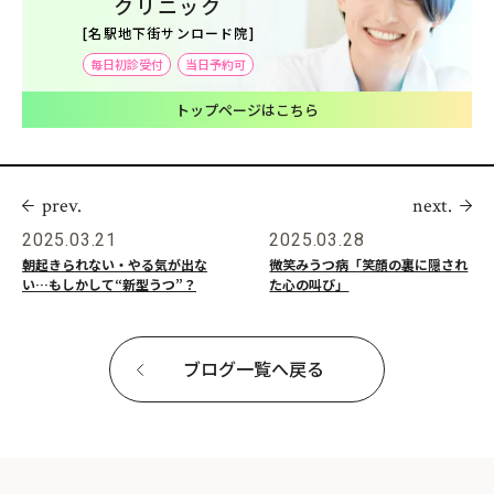
クリニック
[名駅地下街サンロード院]
毎日初診受付
当日予約可
トップページはこちら
prev.
next.
2025.03.21
2025.03.28
朝起きられない・やる気が出な
微笑みうつ病「笑顔の裏に隠され
い…もしかして“新型うつ”？
た心の叫び」
ブログ一覧へ戻る