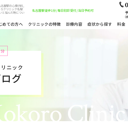
0
名古屋駅の心療内科,
ころクリニック名駅
名古屋駅徒歩1分
/
毎日初診受付
/
当日予約可
予
いと悩んだ時につい
（祝
じめての方へ
クリニックの特徴
診療内容
症状から探す
料金
1分
クリニック
ブログ
okoro Clinic