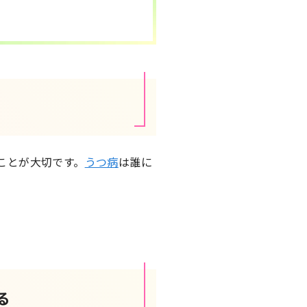
ことが大切です。
うつ病
は誰に
る