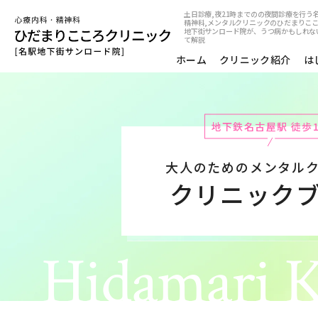
土日診療,夜21時までのの夜間診療を行う
精神科,メンタルクリニックのひだまりこ
地下街サンロード院が、うつ病かもしれな
て解説
ホーム
クリニック紹介
は
地下鉄名古屋駅 徒歩
大人のためのメンタル
クリニック
Hidamari K