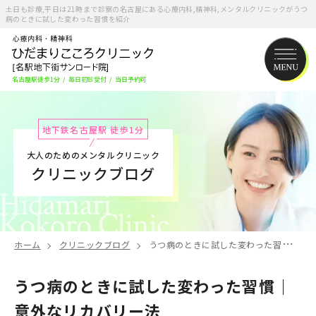
土日も診療,平日は21時まで診察の名古屋にある心療内科,精神科,メンタルクリニックがうつ
病のときに試した変わった習慣を紹介
名古屋駅徒歩1分
/
毎日初診受付
/
当日予約可
地下鉄名古屋駅 徒歩1分
大人のためのメンタルクリニック
クリニックブログ
ホーム
クリニックブログ
うつ病のときに試した変わった習慣｜意外なリカバリー法
うつ病のときに試した変わった習慣｜
意外なリカバリー法