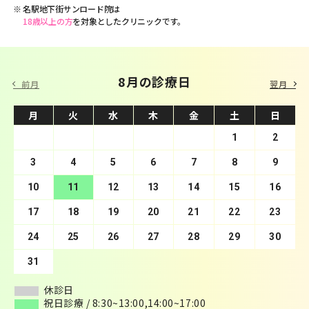
名駅地下街サンロード院は
18歳以上の方
を対象としたクリニックです。
9 月の診療日
8月の診療日
前月
翌月
月
月
火
火
水
水
木
木
金
金
土
土
日
日
1
2
3
4
1
5
2
6
3
7
4
8
5
9
10
6
11
7
12
8
13
9
10
14
11
15
12
16
13
17
14
18
15
19
16
20
17
21
18
22
19
23
20
24
21
25
22
26
23
27
24
28
25
29
26
30
27
28
29
30
31
休診日
休診日
祝日診療 / 8:30~13:00,14:00~17:00
祝日診療 / 8:30~13:00,14:00~17:00