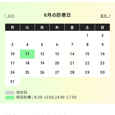
9 月の診療日
8月の診療日
前月
翌月
月
月
火
火
水
水
木
木
金
金
土
土
日
日
1
2
3
4
1
5
2
6
3
7
4
8
5
9
10
6
11
7
12
8
13
9
10
14
11
15
12
16
13
17
14
18
15
19
16
20
17
21
18
22
19
23
20
24
21
25
22
26
23
27
24
28
25
29
26
30
27
28
29
30
31
休診日
休診日
祝日診療 / 8:30~13:00,14:00~17:00
祝日診療 / 8:30~13:00,14:00~17:00