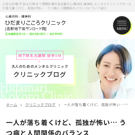
土日も診療,平日は21時まで夜間診療の名古屋の心療内科,精神科,メンタルクリニックが一人
が落ち着くけど、孤独が怖い… うつ病と人間関係のバランスについて紹介
名古屋駅徒歩1分
/
毎日初診受付
/
当日予約可
地下鉄名古屋駅 徒歩1分
大人のためのメンタルクリニック
クリニックブログ
ホーム
クリニックブログ
一人が落ち着くけど、孤独が怖い… うつ病と人間関係のバランス
一人が落ち着くけど、孤独が怖い… う
つ病と人間関係のバランス