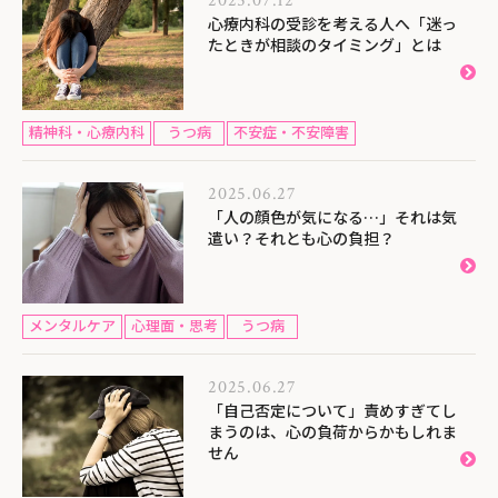
2025.07.12
心療内科の受診を考える人へ「迷っ
たときが相談のタイミング」とは
精神科・心療内科
うつ病
不安症・不安障害
2025.06.27
「人の顔色が気になる…」それは気
遣い？それとも心の負担？
メンタルケア
心理面・思考
うつ病
2025.06.27
「自己否定について」責めすぎてし
まうのは、心の負荷からかもしれま
せん