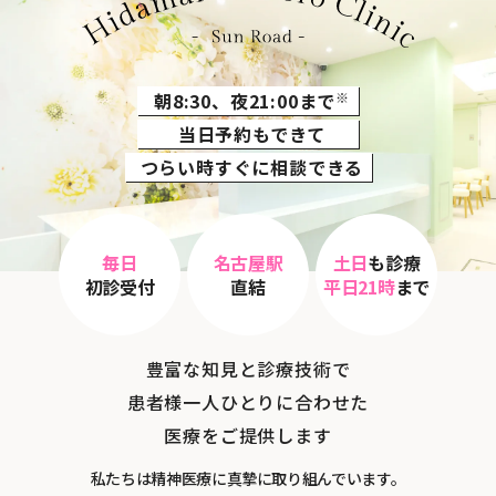
朝8:30、夜21:00まで
※
当日予約もできて
つらい時すぐに相談できる
毎日
名古屋駅
土日
も診療
初診受付
直結
平日21時
まで
豊富な知見と診療技術で
患者様一人ひとりに合わせた
医療をご提供します
私たちは精神医療に真摯に取り組んでいます。