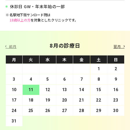
休診日 GW・年末年始の一部
名駅地下街サンロード院は
18歳以上の方
を対象としたクリニックです。
9 月の診療日
8月の診療日
前月
翌月
月
月
火
火
水
水
木
木
金
金
土
土
日
日
1
2
3
4
1
5
2
6
3
7
4
8
5
9
10
6
11
7
12
8
13
9
10
14
11
15
12
16
13
17
14
18
15
19
16
20
17
21
18
22
19
23
20
24
21
25
22
26
23
27
24
28
25
29
26
30
27
28
29
30
31