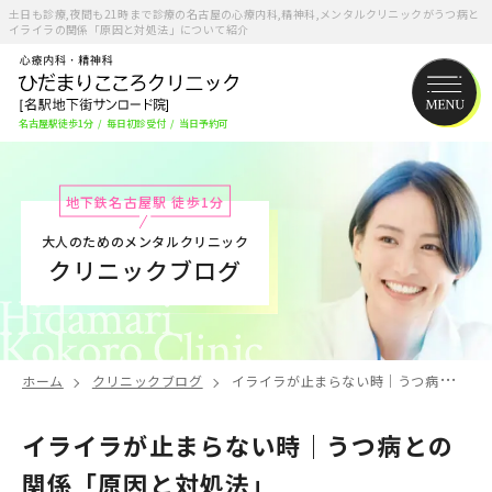
土日も診療,夜間も21時まで診療の名古屋の心療内科,精神科,メンタルクリニックがうつ病と
イライラの関係「原因と対処法」について紹介
名古屋駅徒歩1分
/
毎日初診受付
/
当日予約可
地下鉄名古屋駅 徒歩1分
大人のためのメンタルクリニック
クリニックブログ
ホーム
クリニックブログ
イライラが止まらない時｜うつ病との関係「原因と対処法」
イライラが止まらない時｜うつ病との
関係「原因と対処法」