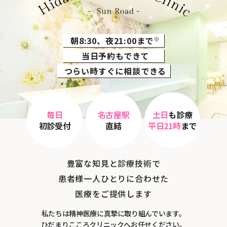
朝8:30、夜21:00まで
※
当日予約もできて
つらい時すぐに相談できる
毎日
名古屋駅
土日
も診療
初診受付
直結
平日21時
まで
豊富な知見と診療技術で
患者様一人ひとりに合わせた
医療をご提供します
私たちは精神医療に真摯に取り組んでいます。
ひだまりこころクリニックへお任せください。