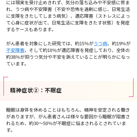
には現実を受け止めきれず、気分の落ち込みや不安感に苛ま
れ、うつ病や不安障害（不安や恐怖を過剰に感じ、日常生活
に支障をきたしてしまう病気）、適応障害（ストレスによっ
て心身に症状が出て、日常生活に支障をきたす状態）を発症
するケースもあります。
がん患者を対象にした研究では、約15％が
うつ病
、約19％が
不安障害
、そして約10％が適応障害を発症しており、全体の
約38％が抑うつ気分や不安を訴えていることが明らかになっ
ています。
精神症状②：不眠症
睡眠は身体を休めることはもちろん、精神を安定される働き
がありますが、がん患者さんは様々な要因から睡眠が阻害さ
れるため、約30～50％が不眠症に悩まされるとされていま
す。