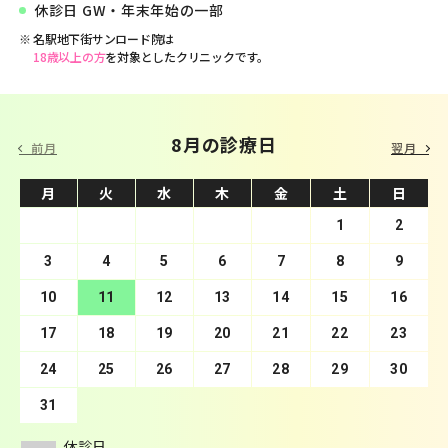
休診日 GW・年末年始の一部
名駅地下街サンロード院は
18歳以上の方
を対象としたクリニックです。
9 月の診療日
8月の診療日
前月
翌月
月
月
火
火
水
水
木
木
金
金
土
土
日
日
1
2
3
4
1
5
2
6
3
7
4
8
5
9
10
6
11
7
12
8
13
9
10
14
11
15
12
16
13
17
14
18
15
19
16
20
17
21
18
22
19
23
20
24
21
25
22
26
23
27
24
28
25
29
26
30
27
28
29
30
31
休診日
休診日