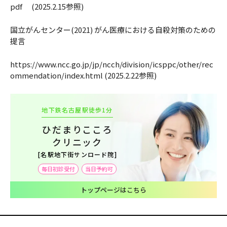
pdf (2025.2.15参照)
国立がんセンター(2021) がん医療における自殺対策のための
提言
https://www.ncc.go.jp/jp/ncch/division/icsppc/other/rec
ommendation/index.html (2025.2.22参照)
地下鉄名古屋駅徒歩1分
ひだまりこころ
クリニック
[名駅地下街サンロード院]
毎日初診受付
当日予約可
トップページはこちら