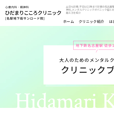
土日も診療,平日は21時まで診察の名古屋
神科,メンタルクリニックがパニック症と
越え方を紹介
ホーム
クリニック紹介
は
地下鉄名古屋駅 徒歩
大人のためのメンタル
クリニック
Hidamari K