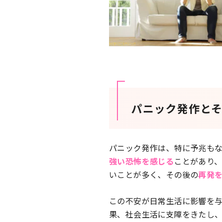
パニック発作と
パニック発作は、特に予兆も
強い恐怖を感じる
ことがあり
いことが多く、その後の
再発
この不安が日常生活に影響を
果、社会生活に支障をきたし