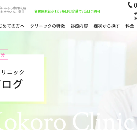
0
駅にある心療内科,精
名古屋駅徒歩1分
/
毎日初診受付
/
当日予約可
の向き合い方、乗り
予
（祝
じめての方へ
クリニックの特徴
診療内容
症状から探す
料金
1分
クリニック
ブログ
okoro Clinic