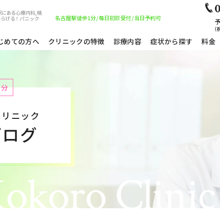
0
駅にある心療内科,精
名古屋駅徒歩1分
/
毎日初診受付
/
当日予約可
和らげる！パニック
予
（祝
じめての方へ
クリニックの特徴
診療内容
症状から探す
料金
1分
クリニック
ブログ
okoro Clinic