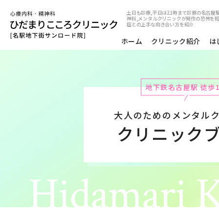
土日も診療,平日は21時まで診察の名古屋
神科,メンタルクリニックが発作の恐怖を
症との上手な向き合い方を紹介
ホーム
クリニック紹介
は
地下鉄名古屋駅 徒歩
大人のためのメンタル
クリニック
Hidamari K