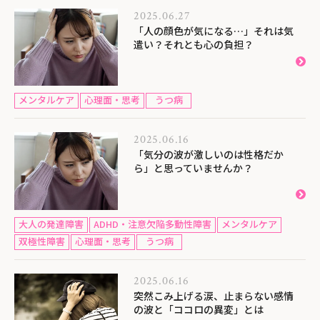
2025.06.27
「人の顔色が気になる…」それは気
遣い？それとも心の負担？
メンタルケア
心理面・思考
うつ病
2025.06.16
「気分の波が激しいのは性格だか
ら」と思っていませんか？
大人の発達障害
ADHD・注意欠陥多動性障害
メンタルケア
双極性障害
心理面・思考
うつ病
2025.06.16
突然こみ上げる涙、止まらない感情
の波と「ココロの異変」とは