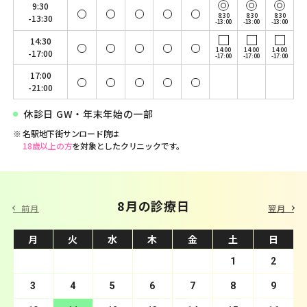
9:30
8:30
8:30
8:30
-13:30
-13:00
-13:00
-13:00
14:30
14:00
14:00
14:00
-17:00
-17:00
-17:00
-17:00
17:00
-21:00
休診日 GW・年末年始の一部
名駅地下街サンロード院は
18歳以上の方
を対象としたクリニックです。
9 月の診療日
8月の診療日
前月
翌月
月
月
火
火
水
水
木
木
金
金
土
土
日
日
1
2
3
4
1
5
2
6
3
7
4
8
5
9
10
6
11
7
12
8
13
9