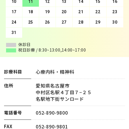
10
14
11
15
12
16
13
17
14
18
15
19
16
20
17
21
18
22
19
23
20
24
21
25
22
26
23
27
24
28
25
29
26
30
27
28
29
30
31
休診日
休診日
祝日診療 / 8:30~13:00,14:00~17:00
祝日診療 / 8:30~13:00,14:00~17:00
心療内科・精神科
診療科目
愛知県名古屋市
住所
中村区名駅４丁目７−２５
名駅地下街サンロード
052-890-9800
電話番号
052-890-9801
FAX