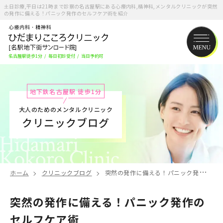
土日診療,平日は21時まで診察の名古屋駅にある心療内科,精神科,メンタルクリニックが突然
の発作に備える！パニック発作のセルフケア術を紹介
名古屋駅徒歩1分
/
毎日初診受付
/
当日予約可
地下鉄名古屋駅 徒歩1分
大人のためのメンタルクリニック
クリニックブログ
ホーム
クリニックブログ
突然の発作に備える！パニック発作のセルフケア術
突然の発作に備える！パニック発作の
セルフケア術