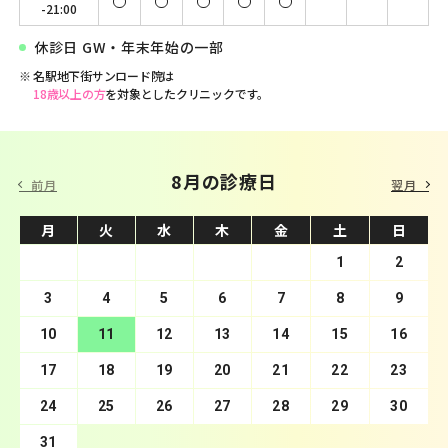
-21:00
休診日 GW・年末年始の一部
名駅地下街サンロード院は
18歳以上の方
を対象としたクリニックです。
9 月の診療日
8月の診療日
前月
翌月
月
月
火
火
水
水
木
木
金
金
土
土
日
日
1
2
3
4
1
5
2
6
3
7
4
8
5
9
10
6
11
7
12
8
13
9
10
14
11
15
12
16
13
17
14
18
15
19
16
20
17
21
18
22
19
23
20
24
21
25
22
26
23
27
24
28
25
29
26
30
27
28
29
30
31