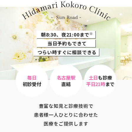
朝8:30、夜21:00まで
※
当日予約もできて
つらい時すぐに相談できる
毎日
名古屋駅
土日
も診療
初診受付
直結
平日21時
まで
豊富な知見と診療技術で
患者様一人ひとりに合わせた
医療をご提供します