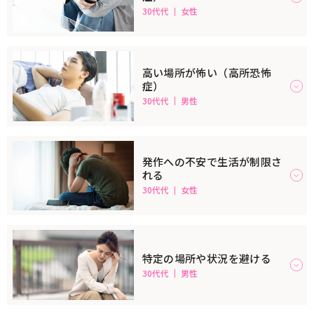
30代代
女性
高い場所が怖い（高所恐怖
症）
30代代
男性
発作への不安で生活が制限さ
れる
30代代
女性
特定の場所や状況を避ける
30代代
男性