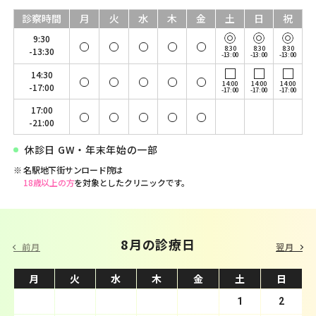
診察時間
月
火
水
木
金
土
日
祝
9:30
8:30
8:30
8:30
-13:30
-13:00
-13:00
-13:00
14:30
14:00
14:00
14:00
-17:00
-17:00
-17:00
-17:00
17:00
-21:00
休診日 GW・年末年始の一部
名駅地下街サンロード院は
18歳以上の方
を対象としたクリニックです。
9 月の診療日
8月の診療日
前月
翌月
月
月
火
火
水
水
木
木
金
金
土
土
日
日
1
2
3
4
1
5
2
6