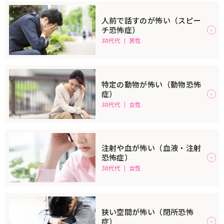
人前で話すのが怖い（スピー
チ恐怖症）
30代代
男性
特定の動物が怖い（動物恐怖
症）
30代代
女性
注射や血が怖い（血液・注射
恐怖症）
30代代
女性
狭い空間が怖い（閉所恐怖
症）