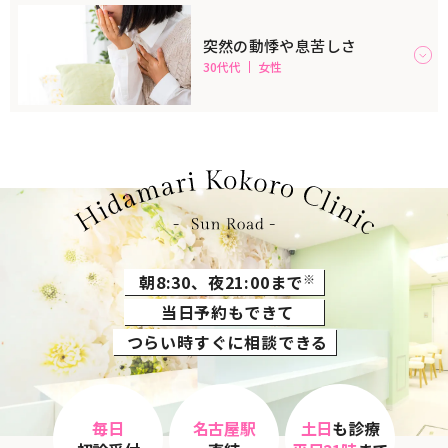
突然の動悸や息苦しさ
30代代
女性
朝8:30、夜21:00まで
※
当日予約もできて
つらい時すぐに相談できる
毎日
名古屋駅
土日
も診療