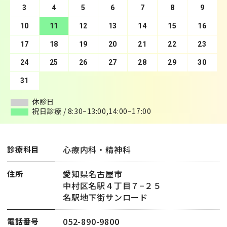
3
7
4
8
5
9
10
6
11
7
12
8
13
9
10
14
11
15
12
16
13
17
14
18
15
19
16
20
17
21
18
22
19
23
20
24
21
25
22
26
23
27
24
28
25
29
26
30
27
28
29
30
31
休診日
休診日
祝日診療 / 8:30~13:00,14:00~17:00
祝日診療 / 8:30~13:00,14:00~17:00
心療内科・精神科
診療科目
愛知県名古屋市
住所
中村区名駅４丁目７−２５
名駅地下街サンロード
052-890-9800
電話番号