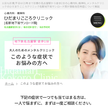
土日も診療,平日は21時まで診療の名古屋駅から徒歩1分の心療内科,精神科,メンタルクリニ
ックのひだまりこころクリニック名駅地下街サンロード院が限局性恐怖症について解説
名古屋駅徒歩1分
/
毎日初診受付
/
当日予約可
地下鉄名古屋駅 徒歩1分
大人のためのメンタルクリニック
このような症状で
お悩みの方へ
ホーム
このような症状でお悩みの方へ
下記の症状で一つでも当てはまる方は、
一人で悩まずに、まずは一度ご相談ください。