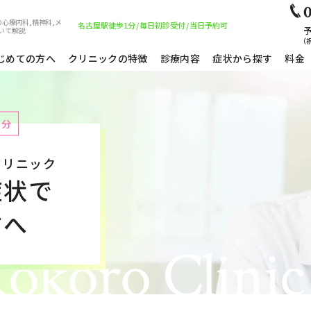
0
心療内科,精神科,メ
名古屋駅徒歩1分
/
毎日初診受付
/
当日予約可
予
いて解説
（祝
じめての方へ
クリニックの特徴
診療内容
症状から探す
料金
1分
クリニック
症状で
方へ
okoro Clinic