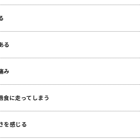
る
ある
痛み
過食に走ってしまう
さを感じる