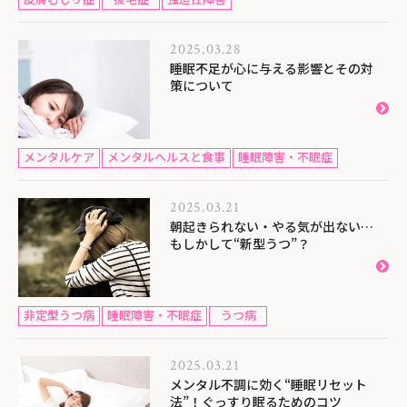
2025.03.28
睡眠不足が心に与える影響とその対
策について
メンタルケア
メンタルヘルスと食事
睡眠障害・不眠症
2025.03.21
朝起きられない・やる気が出ない…
もしかして“新型うつ”？
非定型うつ病
睡眠障害・不眠症
うつ病
2025.03.21
メンタル不調に効く“睡眠リセット
法”！ぐっすり眠るためのコツ