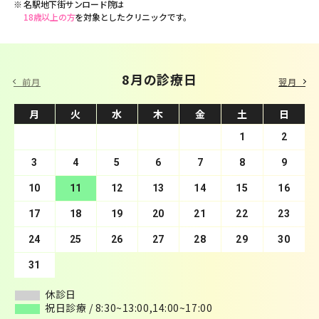
名駅地下街サンロード院は
18歳以上の方
を対象としたクリニックです。
9 月の診療日
8月の診療日
前月
翌月
月
月
火
火
水
水
木
木
金
金
土
土
日
日
1
2
3
4
1
5
2
6
3
7
4
8
5
9
10
6
11
7
12
8
13
9
10
14
11
15
12
16
13
17
14
18
15
19
16
20
17
21
18
22
19
23
20
24
21
25
22
26
23
27
24
28
25
29
26
30
27
28
29
30
31
休診日
休診日
祝日診療 / 8:30~13:00,14:00~17:00
祝日診療 / 8:30~13:00,14:00~17:00