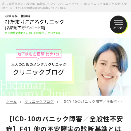
名古屋駅直結の心療内科,精神科,メンタルクリニックがICD-10のパニック障害／全般性不安
症とF41 他の不安障害の診断基準について解説
名古屋駅徒歩1分
/
毎日初診受付
/
当日予約可
地下鉄名古屋駅 徒歩1分
大人のためのメンタルクリニック
クリニックブログ
ホーム
クリニックブログ
【ICD-10のパニック障害／全般性不安症】F41 他の不安障害の診断基準とは
【ICD-10のパニック障害／全般性不安
症】F41 他の不安障害の診断基準とは