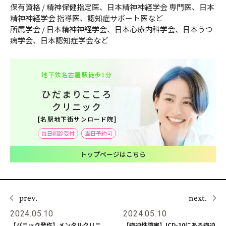
保有資格 / 精神保健指定医、日本精神神経学会 専門医、日本
精神神経学会 指導医、認知症サポート医など
所属学会 / 日本精神神経学会、日本心療内科学会、日本うつ
病学会、日本認知症学会など
地下鉄名古屋駅徒歩1分
ひだまりこころ
クリニック
[名駅地下街サンロード院]
毎日初診受付
当日予約可
トップページはこちら
prev.
next.
2024.05.10
2024.05.10
【パニック発作】メンタルクリニ
【強迫性障害】ICD-10にある強迫