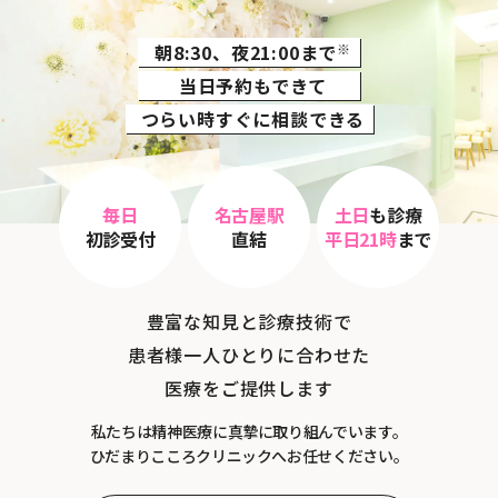
朝8:30、夜21:00まで
※
当日予約もできて
つらい時すぐに相談できる
毎日
名古屋駅
土日
も診療
初診受付
直結
平日21時
まで
豊富な知見と診療技術で
患者様一人ひとりに合わせた
医療をご提供します
私たちは精神医療に真摯に取り組んでいます。
ひだまりこころクリニックへお任せください。