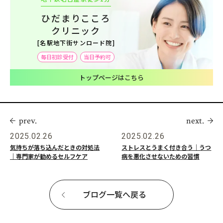
ひだまりこころ
クリニック
[名駅地下街サンロード院]
毎日初診受付
当日予約可
トップページはこちら
prev.
next.
2025.02.26
2025.02.26
気持ちが落ち込んだときの対処法
ストレスとうまく付き合う｜うつ
｜専門家が勧めるセルフケア
病を悪化させないための習慣
ブログ一覧へ戻る