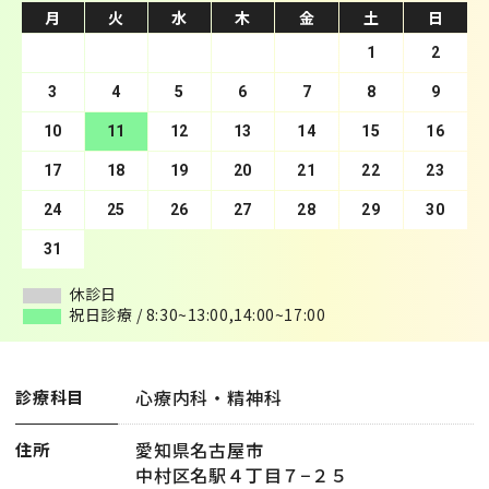
月
月
火
火
水
水
木
木
金
金
土
土
日
日
1
2
3
4
1
5
2
6
3
7
4
8
5
9
10
6
11
7
12
8
13
9
10
14
11
15
12
16
13
17
14
18
15
19
16
20
17
21
18
22
19
23
20
24
21
25
22
26
23
27
24
28
25
29
26
30
27
28
29
30
31
休診日
休診日
祝日診療 / 8:30~13:00,14:00~17:00
祝日診療 / 8:30~13:00,14:00~17:00
心療内科・精神科
診療科目
愛知県名古屋市
住所
中村区名駅４丁目７−２５