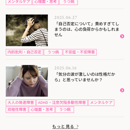
メンタルケア
心理面・思考
うつ病
2025.06.27
「自己否定について」責めすぎてし
まうのは、心の負荷からかもしれま
せん
内的批判・自己否定
うつ病
不安症・不安障害
2025.06.16
「気分の波が激しいのは性格だか
ら」と思っていませんか？
大人の発達障害
ADHD・注意欠陥多動性障害
メンタルケア
双極性障害
心理面・思考
うつ病
もっと見る