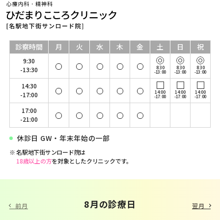
診察時間
月
火
水
木
金
土
日
祝
9:30
8:30
8:30
8:30
-13:30
-13:00
-13:00
-13:00
14:30
14:00
14:00
14:00
-17:00
-17:00
-17:00
-17:00
17:00
-21:00
休診日 GW・年末年始の一部
名駅地下街サンロード院は
18歳以上の方
を対象としたクリニックです。
9 月の診療日
8月の診療日
前月
翌月